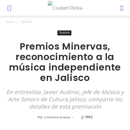
Inicio
Sonoro
Sonoro
Premios Minervas,
reconocimiento a la
música independiente
en Jalisco
En entrevista, Javier Audirac, jefe de Música y
Arte Sonoro de Cultura Jalisco, comparte los
detalles de esta premiación
1362
Por
Cristina Arana
-