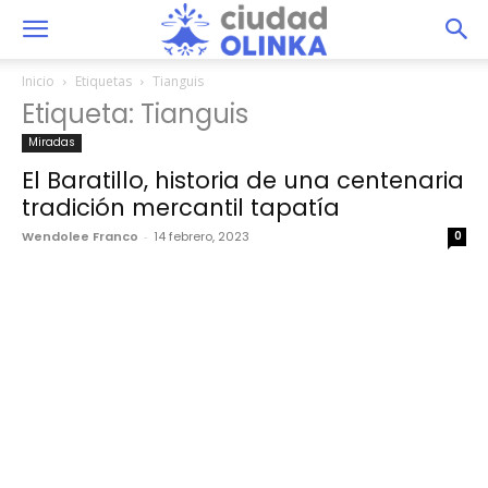
Inicio
Etiquetas
Tianguis
Etiqueta: Tianguis
Miradas
El Baratillo, historia de una centenaria
tradición mercantil tapatía
Wendolee Franco
-
14 febrero, 2023
0