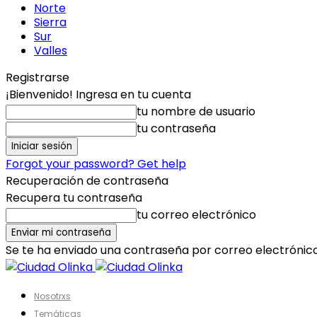
Norte
Sierra
Sur
Valles
Registrarse
¡Bienvenido! Ingresa en tu cuenta
tu nombre de usuario
tu contraseña
Forgot your password? Get help
Recuperación de contraseña
Recupera tu contraseña
tu correo electrónico
Se te ha enviado una contraseña por correo electrónico
Nosotrxs
Temáticas