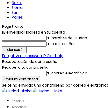
Norte
Sierra
Sur
Valles
Registrarse
¡Bienvenido! Ingresa en tu cuenta
tu nombre de usuario
tu contraseña
Forgot your password? Get help
Recuperación de contraseña
Recupera tu contraseña
tu correo electrónico
Se te ha enviado una contraseña por correo electrónico
Nosotrxs
Temáticas