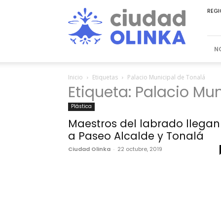
Ciudad
REGI
Olinka
N
Inicio
Etiquetas
Palacio Municipal de Tonalá
Etiqueta: Palacio Mu
Plástica
Maestros del labrado llegan
a Paseo Alcalde y Tonalá
Ciudad Olinka
-
22 octubre, 2019