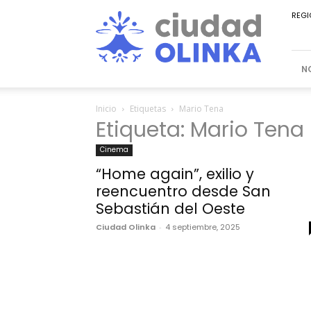
Ciudad
REGI
Olinka
N
Inicio
Etiquetas
Mario Tena
Etiqueta: Mario Tena
Cinema
“Home again”, exilio y
reencuentro desde San
Sebastián del Oeste
Ciudad Olinka
-
4 septiembre, 2025