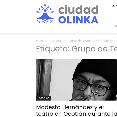
Ciudad
REGI
Olinka
N
Inicio
Etiquetas
Grupo de Teatro de la Ciénega
Etiqueta: Grupo de T
Escénica
Modesto Hernández y el
teatro en Ocotlán durante l