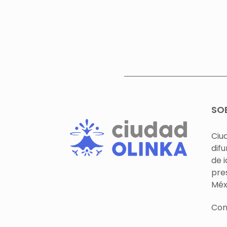
SO
Ciu
difu
de 
pre
Méx
Con