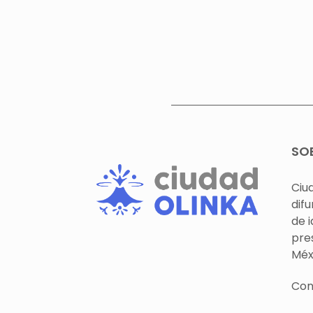
SO
Ciu
difu
de 
pre
Méx
Con