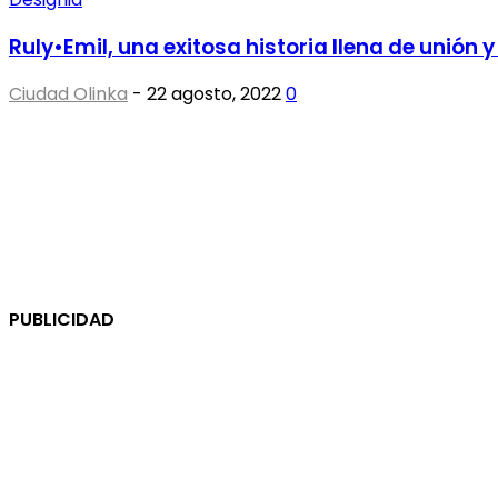
Ruly•Emil, una exitosa historia llena de unión
Ciudad Olinka
-
22 agosto, 2022
0
PUBLICIDAD