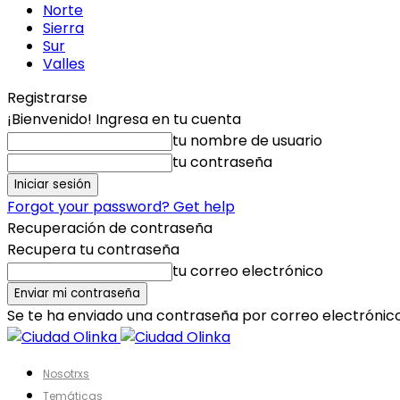
Norte
Sierra
Sur
Valles
Registrarse
¡Bienvenido! Ingresa en tu cuenta
tu nombre de usuario
tu contraseña
Forgot your password? Get help
Recuperación de contraseña
Recupera tu contraseña
tu correo electrónico
Se te ha enviado una contraseña por correo electrónico
Nosotrxs
Temáticas