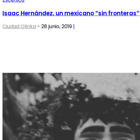
Isaac Hernández, un mexicano “sin fronteras”
Ciudad Olinka
-
28 junio, 2019
1