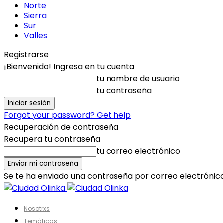
Norte
Sierra
Sur
Valles
Registrarse
¡Bienvenido! Ingresa en tu cuenta
tu nombre de usuario
tu contraseña
Forgot your password? Get help
Recuperación de contraseña
Recupera tu contraseña
tu correo electrónico
Se te ha enviado una contraseña por correo electrónico
Nosotrxs
Temáticas