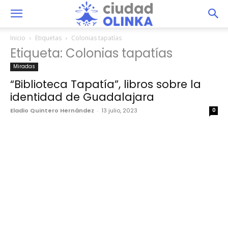
Inicio
Etiquetas
Colonias tapatías
Etiqueta: Colonias tapatías
Miradas
“Biblioteca Tapatía”, libros sobre la
identidad de Guadalajara
Eladio Quintero Hernández
-
13 julio, 2023
0