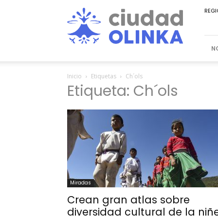
Ciudad
REGI
Olinka
N
Inicio
Etiquetas
Ch´ols
Etiqueta: Ch´ols
Miradas
Crean gran atlas sobre
diversidad cultural de la niñ