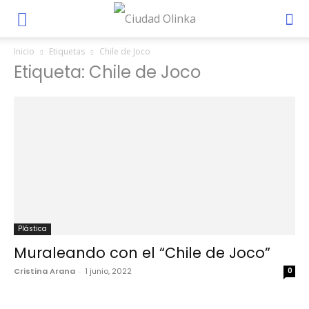
Inicio
Etiquetas
Chile de Joco
Etiqueta: Chile de Joco
Plástica
Muraleando con el “Chile de Joco”
Cristina Arana
-
1 junio, 2022
0