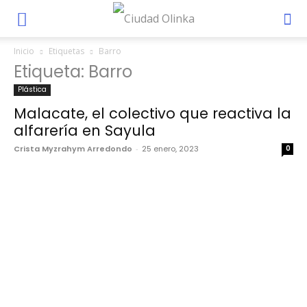
Inicio
Etiquetas
Barro
Etiqueta: Barro
Plástica
Malacate, el colectivo que reactiva la
alfarería en Sayula
Crista Myzrahym Arredondo
-
25 enero, 2023
0