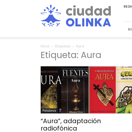
Ciudad
REGI
Olinka
N
Inicio
Etiquetas
Aura
Etiqueta: Aura
Palabras
“Aura”, adaptación
radiofónica