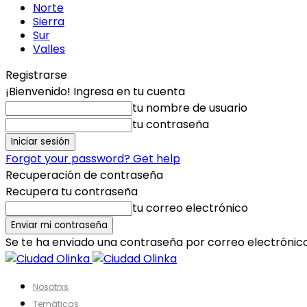
Norte
Sierra
Sur
Valles
Registrarse
¡Bienvenido! Ingresa en tu cuenta
tu nombre de usuario
tu contraseña
Forgot your password? Get help
Recuperación de contraseña
Recupera tu contraseña
tu correo electrónico
Se te ha enviado una contraseña por correo electrónico
Nosotrxs
Temáticas