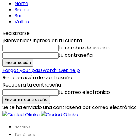
Norte
Sierra
Sur
Valles
Registrarse
¡Bienvenido! Ingresa en tu cuenta
tu nombre de usuario
tu contraseña
Forgot your password? Get help
Recuperación de contraseña
Recupera tu contraseña
tu correo electrónico
Se te ha enviado una contraseña por correo electrónico
Nosotrxs
Temáticas