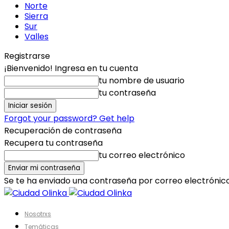
Norte
Sierra
Sur
Valles
Registrarse
¡Bienvenido! Ingresa en tu cuenta
tu nombre de usuario
tu contraseña
Forgot your password? Get help
Recuperación de contraseña
Recupera tu contraseña
tu correo electrónico
Se te ha enviado una contraseña por correo electrónico
Nosotrxs
Temáticas