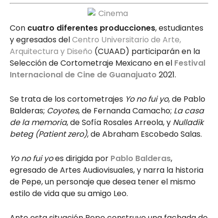
Con
cuatro diferentes producciones
, estudiantes
y egresados del
Centro Universitario de Arte,
Arquitectura y Diseño
(CUAAD) participarán en la
Selección de Cortometraje Mexicano en el
Festival
Internacional de Cine de Guanajuato
2021.
Se trata de los cortometrajes
Yo no fui yo
, de Pablo
Balderas;
Coyotes
, de Fernanda Camacho;
La casa
de la memoria
, de Sofía Rosales Arreola, y
Nulladik
beteg (Patient zero)
, de Abraham Escobedo Salas.
Yo no fui yo
es dirigida por
Pablo Balderas
,
egresado de Artes Audiovisuales, y narra la historia
de Pepe, un personaje que desea tener el mismo
estilo de vida que su amigo Leo.
Ante esta situación Pepe construye una fachada de