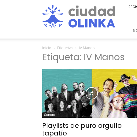
Ciudad
REGI
Olinka
N
Inicio
Etiquetas
IV Manos
Etiqueta: IV Manos
Sonoro
Playlists de puro orgullo
tapatío