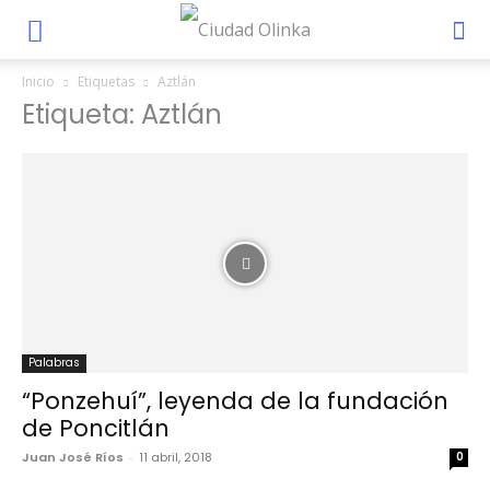
Inicio
Etiquetas
Aztlán
Etiqueta: Aztlán
Palabras
“Ponzehuí”, leyenda de la fundación
de Poncitlán
Juan José Ríos
-
11 abril, 2018
0