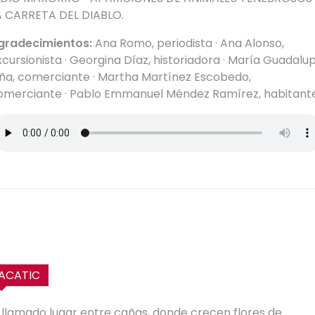
A CARRETA DEL DIABLO.
gradecimientos:
Ana Romo, periodista · Ana Alonso,
xcursionista · Georgina Díaz, historiadora · María Guadalu
iña, comerciante ·
Martha Martínez Escobedo,
omerciante ·
Pablo Emmanuel Méndez Ramírez, habitante
ACATIC
l llamado lugar entre cañas, donde crecen flores de