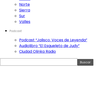
Norte
Sierra
Sur
Valles
Podcast
Podcast “Jalisco. Voces de Leyenda”
Audiolibro “El Esqueleto de Judy”
Ciudad Olinka Radio
Serie sonora sobre las leyendas de Jalisco,
contadas en voz de habitantes de las 12
regiones