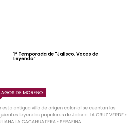
1ª Temporada de "Jalisco. Voces de
Leyenda"
LAGOS DE MORENO
n esta antigua villa de origen colonial se cuentan las
iguientes leyendas populares de Jalisco: LA CRUZ VERDE •
ULIANA LA CACAHUATERA • SERAFINA.