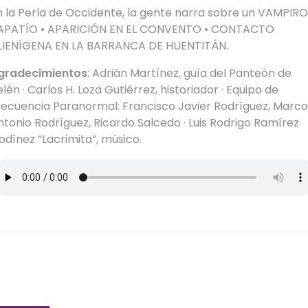
n la Perla de Occidente, la gente narra sobre un VAMPIRO
APATÍO • APARICIÓN EN EL CONVENTO • CONTACTO
LIENÍGENA EN LA BARRANCA DE HUENTITÁN.
gradecimientos
: Adrián Martínez, guía del Panteón de
lén · Carlos H. Loza Gutiérrez, historiador · Equipo de
recuencia Paranormal: Francisco Javier Rodríguez, Marco
ntonio Rodríguez, Ricardo Salcedo · Luis Rodrigo Ramírez
odínez “Lacrimita”, músico.