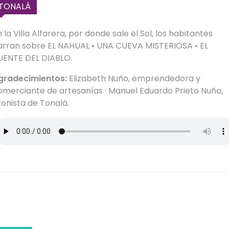
TONALÁ
 la Villa Alfarera, por donde sale el Sol, los habitantes
arran sobre EL NAHUAL • UNA CUEVA MISTERIOSA • EL
UENTE DEL DIABLO.
gradecimientos:
Elizabeth Nuño, emprendedora y
omerciante de artesanías · Manuel Eduardo Prieto Nuño,
ronista de Tonalá.