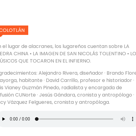
COLOTLÁN
n el lugar de alacranes, los lugareños cuentan sobre LA
IEDRA CHINA • LA IMAGEN DE SAN NICOLÁS TOLENTINO • L
ÚSICOS QUE TOCARON EN EL INFIERNO.
gradecimientos: Alejandro Rivera, diseñador · Brando Flor
yorga, habitante · David Carrillo, profesor e historiador ·
bis Vianey Guzmán Pinedo, radialista y encargada de
ifusión CUNorte · Jesús Gándara, cronista y antropólogo ·
ucy Vázquez Felgueres, cronista y antropóloga.