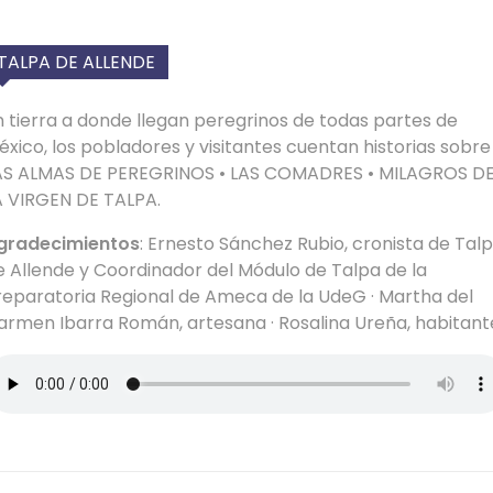
TALPA DE ALLENDE
n tierra a donde llegan peregrinos de todas partes de
éxico, los pobladores y visitantes cuentan historias sobre
AS ALMAS DE PEREGRINOS • LAS COMADRES • MILAGROS D
A VIRGEN DE TALPA.
gradecimientos
: Ernesto Sánchez Rubio, cronista de Tal
e Allende y Coordinador del Módulo de Talpa de la
reparatoria Regional de Ameca de la UdeG · Martha del
armen Ibarra Román, artesana · Rosalina Ureña, habitant