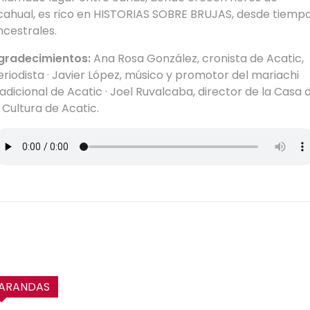
cahual, es rico en HISTORIAS SOBRE BRUJAS, desde tiemp
ncestrales.
gradecimientos:
Ana Rosa González, cronista de Acatic,
eriodista · Javier López, músico y promotor del mariachi
radicional de Acatic · Joel Ruvalcaba, director de la Casa 
a Cultura de Acatic.
ARANDAS