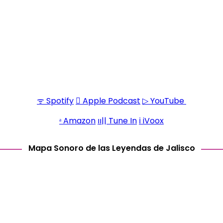
Disfruta de este compilado de anécdotas que forman
parte de la tradición oral de los municipios jaliscienses
Una producción del periodista Iván Serrano Jauregui,
Ciudad Olinka
para
ᯤ Spotify
 Apple Podcast
▷ YouTube
ᵃ Amazon
၊၊|| Tune In
ℹ iVoox
Mapa Sonoro de las Leyendas de Jalisco