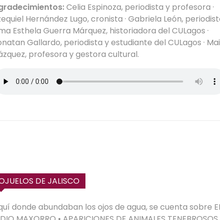
gradecimientos:
Celia Espinoza, periodista y profesora ·
zequiel Hernández Lugo, cronista · Gabriela León, periodista
rma Esthela Guerra Márquez, historiadora del CULagos ·
onatan Gallardo, periodista y estudiante del CULagos · Mai
ázquez, profesora y gestora cultural.
OJUELOS DE JALISCO
quí donde abundaban los ojos de agua, se cuenta sobre E
NDIO MAXORRO • APARICIONES DE ANIMALES TENEBROSOS 