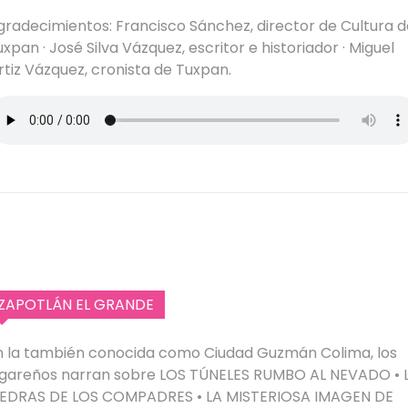
gradecimientos: Francisco Sánchez, director de Cultura d
xpan · José Silva Vázquez, escritor e historiador · Miguel
rtiz Vázquez, cronista de Tuxpan.
ZAPOTLÁN EL GRANDE
n la también conocida como Ciudad Guzmán Colima, los
ugareños narran sobre LOS TÚNELES RUMBO AL NEVADO • 
IEDRAS DE LOS COMPADRES • LA MISTERIOSA IMAGEN DE