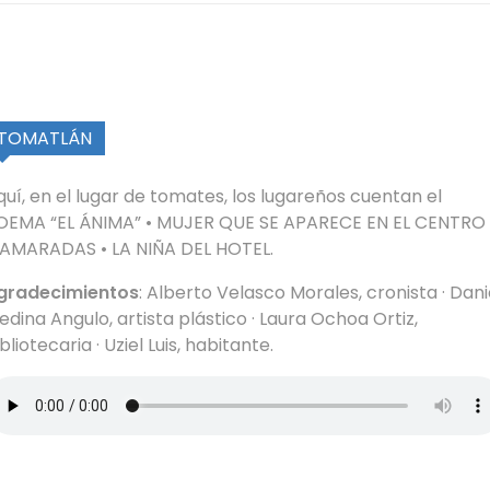
TOMATLÁN
quí, en el lugar de tomates, los lugareños cuentan el
OEMA “EL ÁNIMA” • MUJER QUE SE APARECE EN EL CENTRO 
LAMARADAS • LA NIÑA DEL HOTEL.
gradecimientos
: Alberto Velasco Morales, cronista · Dani
edina Angulo, artista plástico · Laura Ochoa Ortiz,
bliotecaria · Uziel Luis, habitante.