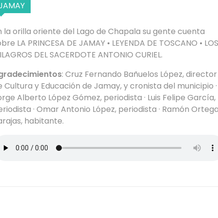
JAMAY
n la orilla oriente del Lago de Chapala su gente cuenta
obre LA PRINCESA DE JAMAY • LEYENDA DE TOSCANO • LO
ILAGROS DEL SACERDOTE ANTONIO CURIEL.
gradecimientos
: Cruz Fernando Bañuelos López, director
e Cultura y Educación de Jamay, y cronista del municipio ·
orge Alberto López Gómez, periodista · Luis Felipe García,
eriodista · Omar Antonio López, periodista · Ramón Orteg
arajas, habitante.