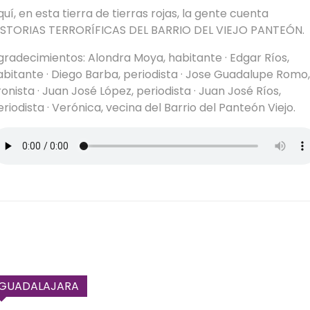
uí, en esta tierra de tierras rojas, la gente cuenta
ISTORIAS TERRORÍFICAS DEL BARRIO DEL VIEJO PANTEÓN.
gradecimientos: Alondra Moya, habitante · Edgar Ríos,
abitante · Diego Barba, periodista · Jose Guadalupe Romo,
ronista · Juan José López, periodista · Juan José Ríos,
riodista · Verónica, vecina del Barrio del Panteón Viejo.
GUADALAJARA