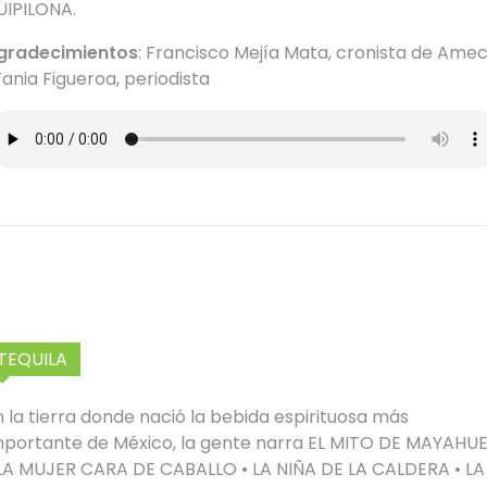
UIPILONA.
gradecimientos
: Francisco Mejía Mata, cronista de Ame
Tania Figueroa, periodista
TEQUILA
n la tierra donde nació la bebida espirituosa más
mportante de México, la gente narra EL MITO DE MAYAHUE
 LA MUJER CARA DE CABALLO • LA NIÑA DE LA CALDERA • LA