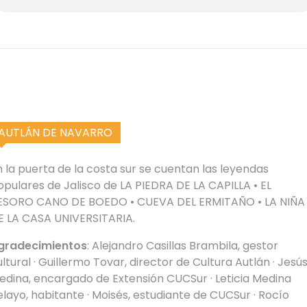
AUTLÁN DE NAVARRO
n la puerta de la costa sur se cuentan las leyendas
opulares de Jalisco de LA PIEDRA DE LA CAPILLA • EL
ESORO CANO DE BOEDO • CUEVA DEL ERMITAÑO • LA NIÑA
E LA CASA UNIVERSITARIA.
gradecimientos
: Alejandro Casillas Brambila, gestor
ltural · Guillermo Tovar, director de Cultura Autlán · Jesú
edina, encargado de Extensión CUCSur · Leticia Medina
elayo, habitante · Moisés, estudiante de CUCSur · Rocío