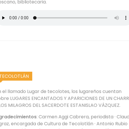
oscano, bibliotecaria.
TECOLOTLÁN
n el llamado Lugar de tecolotes, los lugareños cuentan
obre LUGARES ENCANTADOS Y APARICIONES DE UN CHAR
 LOS MILAGROS DEL SACERDOTE ESTANISLAO VÁZQUEZ.
gradecimientos
: Carmen Aggi Cabrera, periodista · Claud
graz, encargada de Cultura de Tecolotlán · Antonio Rubio