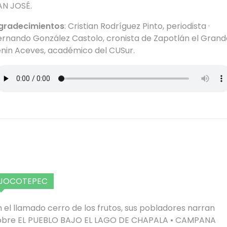
AN JOSÉ.
gradecimientos
: Cristian Rodríguez Pinto, periodista ·
ernando González Castolo, cronista de Zapotlán el Grande
enin Aceves, académico del CUSur.
JOCOTEPEC
n el llamado cerro de los frutos, sus pobladores narran
obre EL PUEBLO BAJO EL LAGO DE CHAPALA • CAMPANA