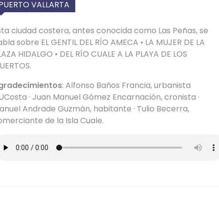
PUERTO VALLARTA
sta ciudad costera, antes conocida como Las Peñas, se
abla sobre EL GENTIL DEL RÍO AMECA • LA MUJER DE LA
LAZA HIDALGO • DEL RÍO CUALE A LA PLAYA DE LOS
UERTOS.
gradecimientos
: Alfonso Baños Francia, urbanista
UCosta · Juan Manuel Gómez Encarnación, cronista ·
anuel Andrade Guzmán, habitante · Tulio Becerra,
omerciante de la Isla Cuale.