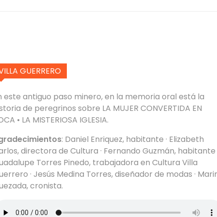
VILLA GUERRERO
n este antiguo paso minero, en la memoria oral está la
istoria de peregrinos sobre LA MUJER CONVERTIDA EN
OCA • LA MISTERIOSA IGLESIA.
gradecimientos
: Daniel Enriquez, habitante · Elizabeth
arlos, directora de Cultura · Fernando Guzmán, habitante 
uadalupe Torres Pinedo, trabajadora en Cultura Villa
uerrero · Jesús Medina Torres, diseñador de modas · Mari
uezada, cronista.