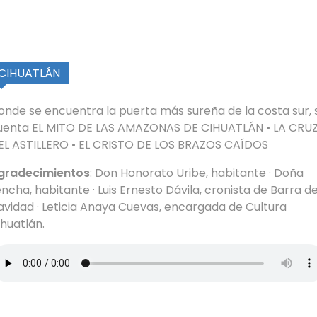
CIHUATLÁN
onde se encuentra la puerta más sureña de la costa sur, 
uenta EL MITO DE LAS AMAZONAS DE CIHUATLÁN • LA CRU
EL ASTILLERO • EL CRISTO DE LOS BRAZOS CAÍDOS
gradecimientos
: Don Honorato Uribe, habitante · Doña
encha, habitante · Luis Ernesto Dávila, cronista de Barra d
avidad · Leticia Anaya Cuevas, encargada de Cultura
ihuatlán.