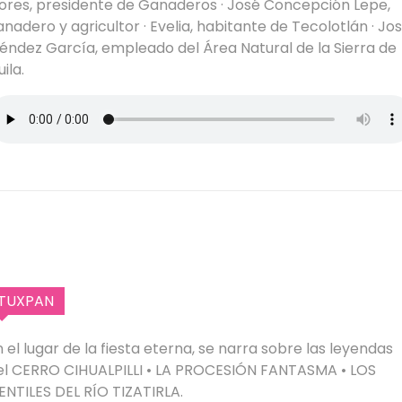
lores, presidente de Ganaderos · José Concepción Lepe,
anadero y agricultor · Evelia, habitante de Tecolotlán · Jo
éndez García, empleado del Área Natural de la Sierra de
ila.
TUXPAN
n el lugar de la fiesta eterna, se narra sobre las leyendas
el CERRO CIHUALPILLI • LA PROCESIÓN FANTASMA • LOS
ENTILES DEL RÍO TIZATIRLA.