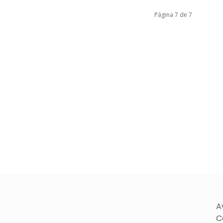
Página 7 de 7
A
C