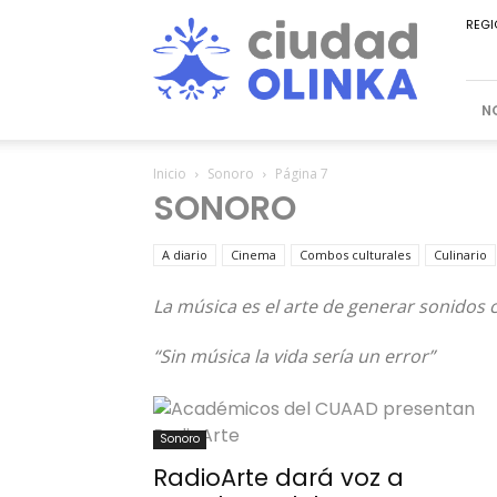
Ciudad
REGI
Olinka
N
Inicio
Sonoro
Página 7
SONORO
A diario
Cinema
Combos culturales
Culinario
La música es el arte de generar sonidos c
“Sin música la vida sería un error”
Sonoro
RadioArte dará voz a