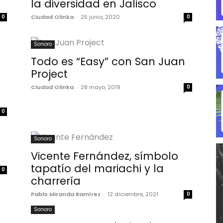
la diversidad en Jalisco
0
Ciudad Olinka
-
25 junio, 2020
0
Sonoro
Todo es “Easy” con San Juan
Project
Ciudad Olinka
-
28 mayo, 2019
0
0
Sonoro
Vicente Fernández, símbolo
tapatío del mariachi y la
0
charrería
Pablo Miranda Ramírez
-
12 diciembre, 2021
0
Sonoro