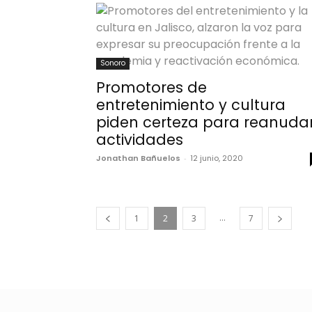
Sonoro
Promotores de
entretenimiento y cultura
piden certeza para reanuda
actividades
Jonathan Bañuelos
-
12 junio, 2020
...
1
2
3
7