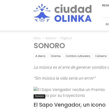
Ciudad
REGI
Olinka
N
Inicio
Sonoro
Página 2
SONORO
A diario
Cinema
Combos culturales
Culinario
La música es el arte de generar sonidos c
“Sin música la vida sería un error”
Sonoro
El Sapo Vengador, un icono