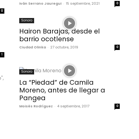
Iván Serrano Jauregui
-
15 septiembre, 2021
0
0
Sonoro
Hairon Barajas, desde el
barrio ocotlense
Ciudad Olinka
-
27 octubre, 2019
0
1
Sonoro
La “Piedad” de Camila
Moreno, antes de llegar a
Pangea
Moisés Rodríguez
-
4 septiembre, 2017
0