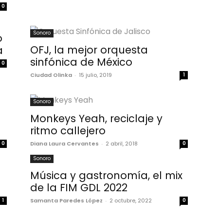
0
Sonoro
o
OFJ, la mejor orquesta
a
sinfónica de México
0
Ciudad Olinka
-
15 julio, 2019
1
Sonoro
Monkeys Yeah, reciclaje y
ritmo callejero
0
Diana Laura Cervantes
-
2 abril, 2018
0
Sonoro
Música y gastronomía, el mix
de la FIM GDL 2022
1
Samanta Paredes López
-
2 octubre, 2022
0