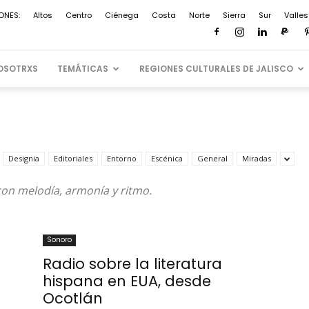
ONES:
Altos
Centro
Ciénega
Costa
Norte
Sierra
Sur
Valles
OSOTRXS
TEMÁTICAS
REGIONES CULTURALES DE JALISCO
Designia
Editoriales
Entorno
Escénica
General
Miradas
on melodía, armonía y ritmo.
Sonoro
Radio sobre la literatura
hispana en EUA, desde
Ocotlán