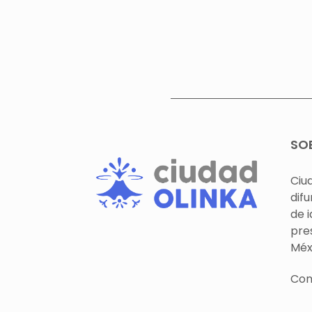
SO
Ciu
difu
de 
pre
Méx
Con