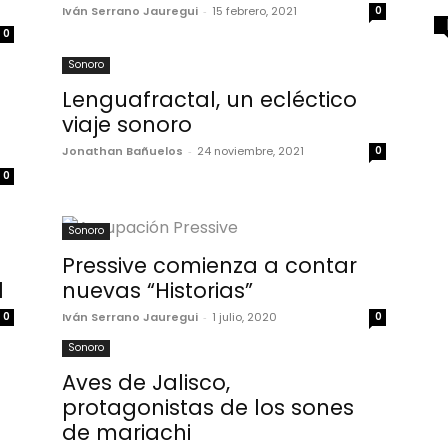
Iván Serrano Jauregui
-
15 febrero, 2021
0
0
Sonoro
Lenguafractal, un ecléctico
viaje sonoro
Jonathan Bañuelos
-
24 noviembre, 2021
0
0
Sonoro
Pressive comienza a contar
l
nuevas “Historias”
0
Iván Serrano Jauregui
-
1 julio, 2020
0
Sonoro
Aves de Jalisco,
protagonistas de los sones
de mariachi