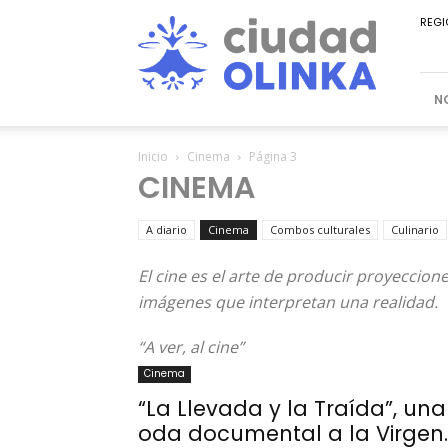
Ciudad
REGI
Olinka
N
Inicio
Cinema
Página 3
CINEMA
A diario
Cinema
Combos culturales
Culinario
El cine es el arte de producir proyeccion
imágenes que interpretan una realidad.
“A ver, al cine”
Cinema
“La Llevada y la Traída”, una
oda documental a la Virgen..