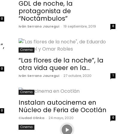
GDL de noche, la
protagonista de
“Noctámbulos”
0
Iván Serrano Jauregui
-
19 septiembre, 2019
0
”,
Cinema
“Las flores de la noche”, la
otra vida queer en la...
0
Iván Serrano Jauregui
-
27 octubre, 2020
1
Cinema
Instalan autocinema en
Núcleo de Feria de Ocotlán
0
Ciudad Olinka
-
24 mayo, 2020
0
Cinema