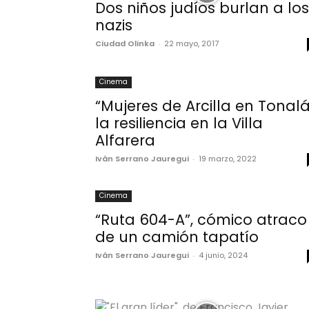
Dos niños judíos burlan a los
nazis
Ciudad Olinka
-
22 mayo, 2017
Cinema
“Mujeres de Arcilla en Tonalá
la resiliencia en la Villa
Alfarera
Iván Serrano Jauregui
-
19 marzo, 2022
Cinema
“Ruta 604-A”, cómico atraco
de un camión tapatío
Iván Serrano Jauregui
-
4 junio, 2024