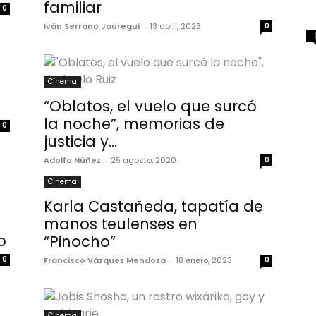
familiar
0
Iván Serrano Jauregui
-
13 abril, 2023
0
Cinema
“Oblatos, el vuelo que surcó
la noche”, memorias de
0
justicia y...
Adolfo Núñez
-
25 agosto, 2020
0
Cinema
Karla Castañeda, tapatía de
manos teulenses en
o
“Pinocho”
0
Francisco Vázquez Mendoza
-
18 enero, 2023
0
Cinema