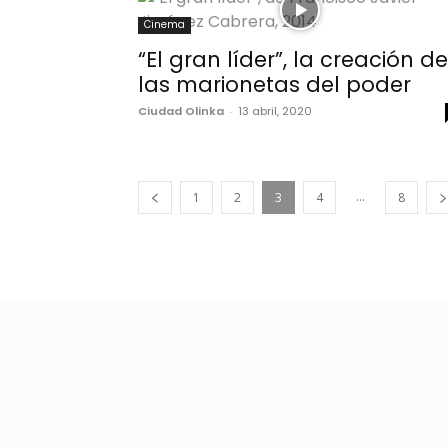
Cinema
“El gran líder”, la creación de
las marionetas del poder
Ciudad Olinka
-
13 abril, 2020
...
1
2
3
4
8