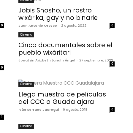
Jobis Shosho, un rostro
wixárika, gay y no binarie
0
Juan Antonio Orozco
-
2 agosto, 2022
0
Cinema
Cinco documentales sobre el
pueblo wixáritari
Jonatzin Arizbeth Landín Ángel
-
27 septiembre, 2022
0
0
Cinema
Llega muestra de películas
del CCC a Guadalajara
Iván Serrano Jauregui
-
9 agosto, 2018
0
1
Cinema