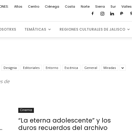
ONES:
Altos
Centro
Ciénega
Costa
Norte
Sierra
Sur
Valles
OSOTRXS
TEMÁTICAS
REGIONES CULTURALES DE JALISCO
Designia
Editoriales
Entorno
Escénica
General
Miradas
es de
Cinema
“La eterna adolescente” y los
.
duros recuerdos del archivo