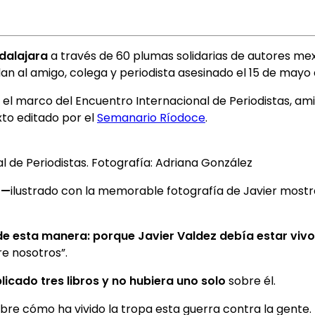
adalajara
a través de 60 plumas solidarias de autores mex
n al amigo, colega y periodista asesinado el 15 de mayo 
en el marco del Encuentro Internacional de Periodistas, a
xto editado por el
Semanario Ríodoce
.
 de Periodistas. Fotografía: Adriana González
o
—
ilustrado con la memorable fotografía de Javier most
o de esta manera: porque Javier Valdez debía estar viv
re nosotros”.
licado tres libros y no hubiera uno solo
sobre él.
obre cómo ha vivido la tropa esta guerra contra la gente