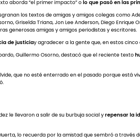
exto aborda “el primer impacto” o
lo que pasó en las pr
desgranan los textos de amigas y amigos colegas como Ade
Osorno, Griselda Triana, Jon Lee Anderson, Diego Enrique O
tras generosas amigas y amigos periodistas y escritores.
ia de justicia
y agradecer a la gente que, en estos cinco 
pardo, Guillermo Osorno, destacó que el reciente texto
h
lvide, que no esté enterrado en el pasado porque está vi
ó.
ez le llevaron a salir de su burbuja social y
repensar la i
Huerta, lo recuerda por la amistad que sembró a través de