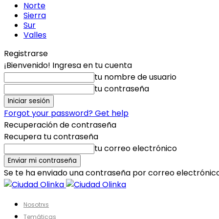
Norte
Sierra
Sur
Valles
Registrarse
¡Bienvenido! Ingresa en tu cuenta
tu nombre de usuario
tu contraseña
Forgot your password? Get help
Recuperación de contraseña
Recupera tu contraseña
tu correo electrónico
Se te ha enviado una contraseña por correo electrónico
Nosotrxs
Temáticas