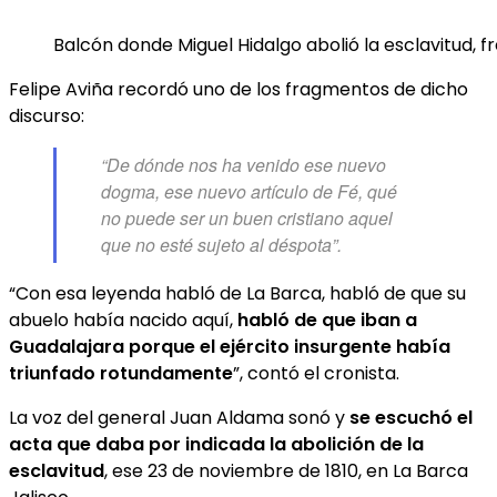
Balcón donde Miguel Hidalgo abolió la esclavitud, f
Felipe Aviña recordó uno de los fragmentos de dicho
discurso:
“De dónde nos ha venido ese nuevo
dogma, ese nuevo artículo de Fé, qué
no puede ser un buen cristiano aquel
que no esté sujeto al déspota”.
“Con esa leyenda habló de La Barca, habló de que su
abuelo había nacido aquí,
habló de que iban a
Guadalajara porque el ejército insurgente había
triunfado rotundamente
”, contó el cronista.
La voz del general Juan Aldama sonó y
se escuchó el
acta que daba por indicada la abolición de la
esclavitud
, ese 23 de noviembre de 1810, en La Barca