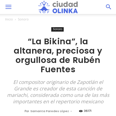
Inicio
Sonoro
Sonoro
“La Bikina”, la
altanera, preciosa y
orgullosa de Rubén
Fuentes
El compositor originario de Zapotlán el
Grande es creador de esta canción de
mariachi, considerada como una de las más
importantes en el repertorio mexicano
36171
Por
Samanta Paredes López
-