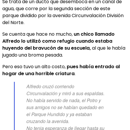
Se trata de un ducto que desemboca en un canal de
agua, que corre por la segunda sección de este
parque dividido por la avenida Circunvalación División
del Norte.
Se cuenta que hace no mucho,
un chico llamado
Alfredo lo utilizó como refugio cuando estaba
huyendo del bravucón de su escuela,
al que le había
jugado una broma pesada.
Pero eso tuvo un alto costo,
pues había entrado al
hogar de una horrible criatura
.
Alfredo cruzó corriendo
Circunvalación y miró a sus espaldas.
No había servido de nada, el Potro y
sus amigos no se habían quedado en
el Parque Hundido y ya estaban
cruzando la avenida.
No tenia esperanza de llegar hasta su