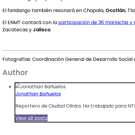
El fandango también resonará en Chapala,
Ocotlán
, T
El ENMT contará con la
participación de 36 mariachis y
Zacatecas y
Jalisco
.
Fotografías: Coordinación General de Desarrollo Social d
Author
Jonathan Bañuelos
Reportero de Ciudad Olinka. Ha trabajado para NTR
View all posts