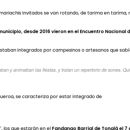
riachis invitados se van rotando, de tarima en tarima, m
municipio, desde 2016 vieron en el Encuentro Nacional 
s estaban integrados por campesinos o artesanos que sab
ban y animaban las fiestas, y traían un repertorio de sones. Q
igueroa, se caracteriza por estar integrado de
T, los que estarán en el
Fandango Barrial de Tonalá el 7