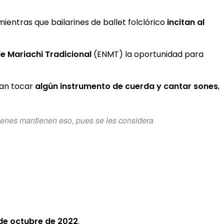
ientras que bailarines de ballet folclórico
incitan al
de Mariachi Tradicional
(ENMT) la oportunidad para
ían tocar
algún instrumento de cuerda y cantar sones
,
uienes mantienen eso, pues se les considera
 de octubre de 2022
.