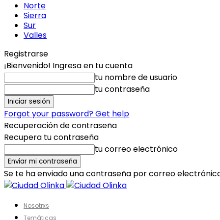
Norte
Sierra
Sur
Valles
Registrarse
¡Bienvenido! Ingresa en tu cuenta
tu nombre de usuario
tu contraseña
Forgot your password? Get help
Recuperación de contraseña
Recupera tu contraseña
tu correo electrónico
Se te ha enviado una contraseña por correo electrónico
Nosotrxs
Temáticas