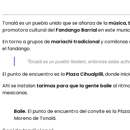
Tonalá es un pueblo unido que se afianza de la
música, 
promotora cultural del
Fandango Barrial
en este munici
En torno a grupos de
mariachi tradicional
y comilonas c
el fandango.
“Tonalá es un pueblo fiestero, entonces estas acti
El punto de encuentro es la
Plaza Cihualpilli
, donde inic
Ahí se instalan
tarimas para que la gente baile
al ritmo
mexicanas.
Baile.
El punto de encuentro del convite es la Plaza 
Moreno de Tonalá.