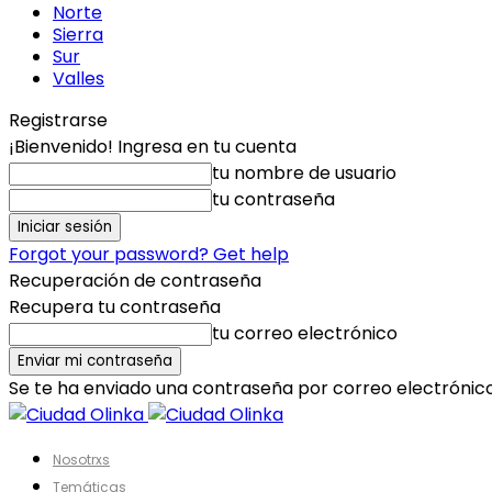
Norte
Sierra
Sur
Valles
Registrarse
¡Bienvenido! Ingresa en tu cuenta
tu nombre de usuario
tu contraseña
Forgot your password? Get help
Recuperación de contraseña
Recupera tu contraseña
tu correo electrónico
Se te ha enviado una contraseña por correo electrónico
Nosotrxs
Temáticas