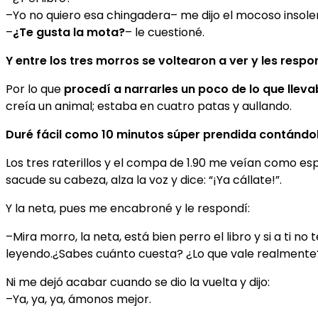
–Yo no quiero esa chingadera– me dijo el mocoso insole
–
¿Te gusta la mota?
– le cuestioné.
Y entre los tres morros se voltearon a ver y les respon
Por lo que
procedí a narrarles un poco de lo que lleva
creía un animal; estaba en cuatro patas y aullando.
Duré fácil como 10 minutos súper prendida contándo
Los tres raterillos y el compa de 1.90 me veían como e
sacude su cabeza, alza la voz y dice: “¡Ya cállate!”.
Y la neta, pues me encabroné y le respondí:
–Mira morro, la neta, está bien perro el libro y si a ti n
leyendo.¿Sabes cuánto cuesta? ¿Lo que vale realmente
Ni me dejó acabar cuando se dio la vuelta y dijo:
–Ya, ya, ya, ámonos mejor.