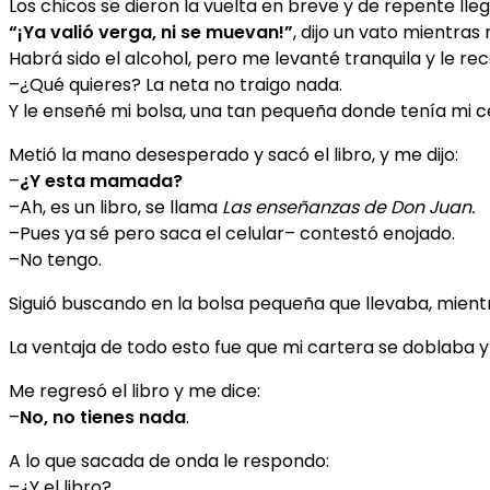
Los chicos se dieron la vuelta en breve y de repente lle
“¡Ya valió verga, ni se muevan!”
, dijo un vato mientra
Habrá sido el alcohol, pero me levanté tranquila y le re
–¿Qué quieres? La neta no traigo nada.
Y le enseñé mi bolsa, una tan pequeña donde tenía mi cel
Metió la mano desesperado y sacó el libro, y me dijo:
–
¿Y esta mamada?
–Ah, es un libro, se llama
Las enseñanzas de Don Juan.
–Pues ya sé pero saca el celular– contestó enojado.
–No tengo.
Siguió buscando en la bolsa pequeña que llevaba, mientr
La ventaja de todo esto fue que mi cartera se doblaba 
Me regresó el libro y me dice:
–
No, no tienes nada
.
A lo que sacada de onda le respondo:
–¿Y el libro?