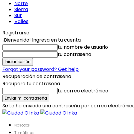
Norte
Sierra
Sur
Valles
Registrarse
¡Bienvenido! Ingresa en tu cuenta
tu nombre de usuario
tu contraseña
Forgot your password? Get help
Recuperación de contraseña
Recupera tu contraseña
tu correo electrónico
Se te ha enviado una contraseña por correo electrónico
Nosotrxs
Temáticas