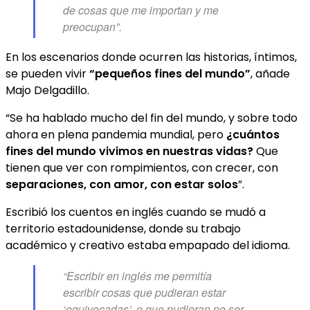
de cosas que me importan y me
preocupan”.
En los escenarios donde ocurren las historias, íntimos,
se pueden vivir
“pequeños fines del mundo”
, añade
Majo Delgadillo.
“Se ha hablado mucho del fin del mundo, y sobre todo
ahora en plena pandemia mundial, pero
¿cuántos
fines del mundo vivimos en nuestras vidas?
Que
tienen que ver con rompimientos, con crecer, con
separaciones, con amor, con estar solos
”.
Escribió los cuentos en inglés cuando se mudó a
territorio estadounidense, donde su trabajo
académico y creativo estaba empapado del idioma.
“Escribir en inglés me permitía
escribir cosas que pudieran estar
‘equivocadas’, o que pudieran no ser