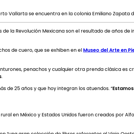
uerto Vallarta se encuentra en la colonia Emiliano Zapat
s de la Revolución Mexicana son el resultado de años de i
chos de cuero, que se exhiben en el
Museo del Arte en Pie
turones, penachos y cualquier otra prenda clásica es cre
s
.
s de 25 años y que hoy integran los atuendos. “
Estamos 
a rural en México y Estados Unidos fueron creados por Al
on “una gran colección de libros referentes al Viejo Oest