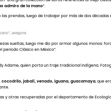
las admiro de la mano
“.
do las prendas, luego de trabajar por más de dos décadas
icano”, asegura.
zas sueltas, luego me dio por armar algunos monos: fora
el periodo Clásico en México”.
y Adame, quien porta un traje tradicional indígena. Fotog
r, cocodrilo, jabalí, venado, iguana, guacamaya
, que er
ante.
as y otras recuperadas por el departamento de Ecología 