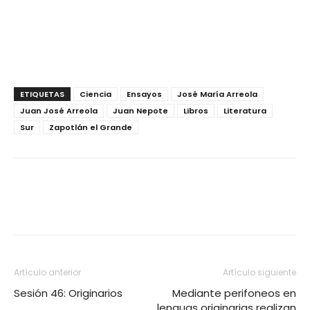
ETIQUETAS
Ciencia
Ensayos
José María Arreola
Juan José Arreola
Juan Nepote
Libros
Literatura
Sur
Zapotlán el Grande
Artículo anterior
Artículo siguiente
Sesión 46: Originarios
Mediante perifoneos en
lenguas originarias realizan