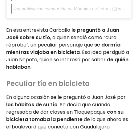
Una publicación compartida de
Máquina de Letras
(@maquinadeletras) el
En esa entrevista Carballo
le preguntó a Juan
José sobre su tío
, a quien señaló como “cura
réprobo”, un peculiar personaje que
se dormía
mientras viajaba en bicicleta
. Esa idea persiguió a
Juan Nepote, quien se interesó por saber
de quién
hablaban
.
Peculiar tío en bicicleta
En alguna ocasión se le preguntó a Juan José por
los hábitos de su tío
. Se decía que cuando
regresaba de dar clases en Tlaquepaque
con su
bicicleta tomaba la pendiente
de lo que ahora es
el boulevard que conecta con Guadalajara.