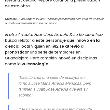
literaria”, detalló Nepote durante la presentación
de esta obra.
Lectores.
Juan Nepote y Carol Johnson presentaron este libro de ensayos
durante una transmisión vía Facebook
El otro Arreola. Juan José Arreola & su tío científico
busca relatar a
este personaje que innovó en la
ciencia local
y quien en 1912
se atrevió a
pronosticar
una serie de temblores en
Guadalajara. Pero también innovó en disciplinas
como la
vulcanología
.
“Este libro es una serie de ensayos en
torno a José María Arreola Mendoza, pero
también a Juan José Arreola que era su
sobrino”.
“Me parece que no lo hemos terminado de