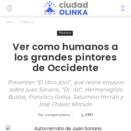
Inicio
Plástica
Plástica
Ver como humanos a
los grandes pintores
de Occidente
Presentan “El libro azul”, que reúne ensayos
sobre Juan Soriano, “Dr. Atl”, Hermenegildo
Bustos, Francisco Goitia, Saturnino Herrán y
José Chávez Morado
2437
Por
Ciudad Olinka
-