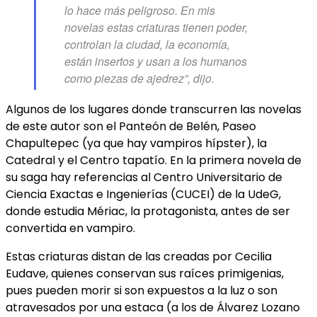
lo hace más peligroso. En mis
novelas estas criaturas tienen poder,
controlan la ciudad, la economía,
están insertos y usan a los humanos
como piezas de ajedrez”, dijo.
Algunos de los lugares donde transcurren las novelas
de este autor son el Panteón de Belén, Paseo
Chapultepec (ya que hay vampiros hípster), la
Catedral y el Centro tapatío. En la primera novela de
su saga hay referencias al Centro Universitario de
Ciencia Exactas e Ingenierías (CUCEI) de la UdeG,
donde estudia Mériac, la protagonista, antes de ser
convertida en vampiro.
Estas criaturas distan de las creadas por Cecilia
Eudave, quienes conservan sus raíces primigenias,
pues pueden morir si son expuestos a la luz o son
atravesados por una estaca (a los de Álvarez Lozano