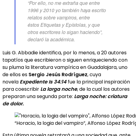
“Por ello, no me extraña que entre
1996 y 2010 yo también haya escrito
relatos sobre vampiros, entre
éstos
Etiquetas
y
Epístolas
, y que
otros escritores lo sigan haciendo”,
declaró la académica.
Luis G. Abbadie identifica, por lo menos, a 20 autores
tapatíos que escribieron o siguen enriqueciendo con
su pluma la literatura vampírica en Guadalajara, uno
de ellos es
Sergio Jesús Rodríguez
, cuya
novela
Expediente Is 34:14
fue la principal inspiración
para coescribir
La larga noche
, de la cual los autores
preparan una segunda parte:
Larga noche: criatura
de dolor.
“Horacio, la logia del vampiro”, Alfonso López Rodr
Esta última novela retratará a una sociedad que, ante