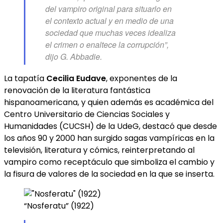
del vampiro original para situarlo en
el contexto actual y en medio de una
sociedad que muchas veces idealiza
el crimen o enaltece la corrupción”,
dijo G. Abbadie.
La tapatía
Cecilia Eudave
, exponentes de la
renovación de la literatura fantástica
hispanoamericana, y quien además es académica del
Centro Universitario de Ciencias Sociales y
Humanidades (CUCSH) de la UdeG, destacó que desde
los años 90 y 2000 han surgido sagas vampíricas en la
televisión, literatura y cómics, reinterpretando al
vampiro como receptáculo que simboliza el cambio y
la fisura de valores de la sociedad en la que se inserta.
“Nosferatu” (1922)