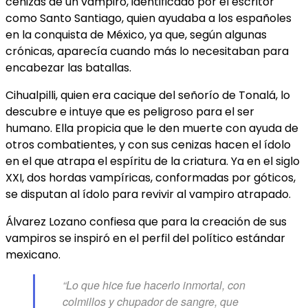
cenizas de un vampiro, identificado por el escritor
como Santo Santiago, quien ayudaba a los españoles
en la conquista de México, ya que, según algunas
crónicas, aparecía cuando más lo necesitaban para
encabezar las batallas.
Cihualpilli, quien era cacique del señorío de Tonalá, lo
descubre e intuye que es peligroso para el ser
humano. Ella propicia que le den muerte con ayuda de
otros combatientes, y con sus cenizas hacen el ídolo
en el que atrapa el espíritu de la criatura. Ya en el siglo
XXI, dos hordas vampíricas, conformadas por góticos,
se disputan al ídolo para revivir al vampiro atrapado.
Álvarez Lozano confiesa que para la creación de sus
vampiros se inspiró en el perfil del político estándar
mexicano.
“Lo que hice fue hacerlo inmortal, con
colmillos y chupador de sangre, que