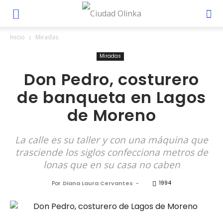
Inicio
Miradas
Miradas
Don Pedro, costurero
de banqueta en Lagos
de Moreno
La calle es su taller y con una máquina que
trasciende los siglos confecciona metros de
lonas que en su casa no caben
1994
Por
Diana Laura Cervantes
-