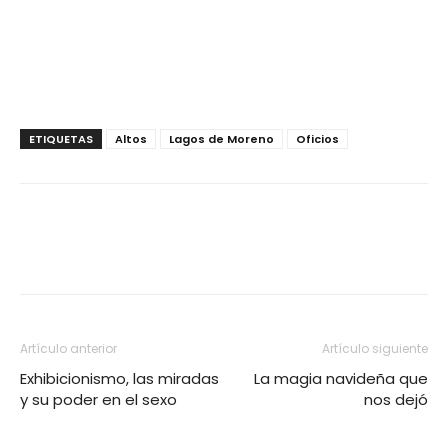
ETIQUETAS
Altos
Lagos de Moreno
Oficios
Artículo anterior
Artículo siguiente
Exhibicionismo, las miradas
La magia navideña que
y su poder en el sexo
nos dejó