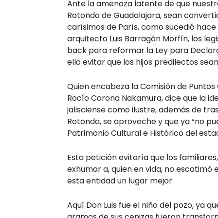
Ante la amenaza latente de que nuestros
Rotonda de Guadalajara, sean convertid
carísimos de París, como sucedió hac
arquitecto Luis Barragán Morfín, los l
back para reformar la Ley para Declara
ello evitar que los hijos predilectos se
Quien encabeza la Comisión de Puntos 
Rocío Corona Nakamura, dice que la id
jalisciense como ilustre, además de t
Rotonda, se aproveche y que ya “no pu
Patrimonio Cultural e Histórico del esta
Esta petición evitaría que los familiare
exhumar a, quien en vida, no escatimo
esta entidad un lugar mejor.
Aquí Don Luis fue el niño del pozo, y
gramos de sus cenizas fueron transform