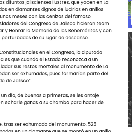
 difuntos jaliscienses ilustres, que yacen en La
os en diamantes dignos de lucirlos en anillos
e unos meses con las cenizas del famoso
egisladores del Congreso de Jalisco hicieron team
r y Honrar la Memoria de los Beneméritos y con
an perturbados de su lugar de descanso.
Constitucionales en el Congreso, la diputada
ea es que cuando el Estado reconozca a un
rasladar sus restos mortales al monumento de La
edan ser exhumados, pues formarían parte del
do de Jalisco”.
s, un día, de buenas a primeras, se les antoje
́ en echarle ganas a su chamba para hacer de
a que, tras ser exhumado del monumento, 525
adas en un diamante que se montó en un anillo,