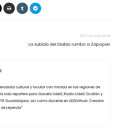
Artículo siguiente
La subida del Diablo rumbo a Zapopan
i
eriodista cultural y locutor con mirada en las regiones de
. Ha sido reportero para Gaceta UdeG, Radio UdeG Ocotlán y
io NTR Guadalajara; así como docente en UDGVirtual. Creador
 de Leyenda".