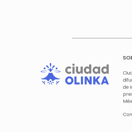
SO
Ciu
difu
de 
pre
Méx
Con