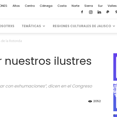
ONES:
Altos
Centro
Ciénega
Costa
Norte
Sierra
Sur
Valles
OSOTRXS
TEMÁTICAS
REGIONES CULTURALES DE JALISCO
s de la Rotonda
nuestros ilustres
ar con exhumaciones”, dicen en el Congreso
2052