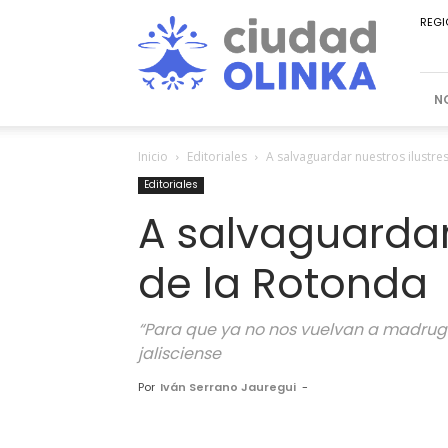
Ciudad
REGI
Olinka
N
Inicio
Editoriales
A salvaguardar nuestros ilustre
Editoriales
A salvaguardar 
de la Rotonda
“Para que ya no nos vuelvan a madrug
jalisciense
Por
Iván Serrano Jauregui
-